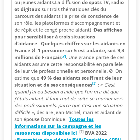
ou jeunes aidants.La diffusion
de spots TV, radio
et digitaux
sur trois thématiques clés du
parcours des aidants (la prise de conscience de
son rôle, les plateformes d’accompagnement et
de répit et le congé proche aidant) ;
Des affiches
pour sensibiliser à trois situations
d’aidance
.
Quelques chiffres sur les aidants en
France
Ø
1 personne sur 5 est aidante, soit 9,3
[2]
millions de Français
. Une grande partie de ces
aidants assume cette responsabilité en parallèle
de leur vie professionnelle et personnelle. Ø On
estime que
49 % des aidants souffrent de leur
[3]
situation et de ses conséquences
: «
C’est
quand j’ai eu besoin d’aide que l’on m’a dit que
j’étais aidant. Il faut tout de suite se tourner vers
des professionnels, parce que c’est une situation
difficile
», déclare Jean-Michel, mari et aidant de
son épouse Dominique.
Toutes les
informations sur la campagne et les
[1]
ressources disponibles ici
BVA 2022
:
Baromètre des aidants BVA/Fondation APRIL –