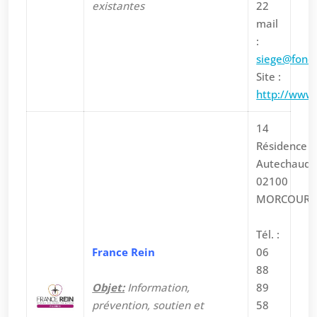
existantes
22
mail
:
siege@fonda
Site :
http://www.
14
Résidence
Autechaud
02100
MORCOURT
Tél. :
France Rein
06
88
Objet:
Information,
89
prévention, soutien et
58