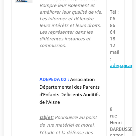
Rompre leur isolement
et
améliorer leur qualité de vie.
Tél :
Les informer et défendre
06
leurs intérêts et leurs droits.
86
Les représenter dans les
64
différentes instances et
18
commission.
12
mail
:
adep.picar
ADEPEDA 02
:
Association
Départemental des Parents
d’Enfants Déficients Auditifs
de l’Aisne
8
rue
Objet:
Poursuivre au point
Henri
de vue matériel et moral,
BARBUSSE
l’étude et la défense des
02700