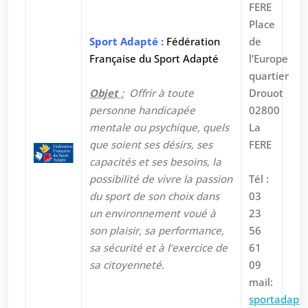
FERE
Place
Sport Adapté :
Fédération
de
Française du Sport Adapté
l’Europe
quartier
Objet
:
Offrir à toute
Drouot
personne handicapée
02800
mentale ou psychique, quels
La
que soient ses désirs, ses
FERE
capacités et ses besoins, la
possibilité de vivre la passion
Tél :
du sport de son choix dans
03
un environnement voué à
23
son plaisir, sa performance,
56
sa sécurité et à l’exercice de
61
sa citoyenneté.
09
mail:
sportadapt