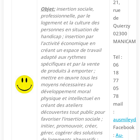
21,
Objet:
insertion sociale,
rue
professionnelle, par le
de
logement et la culture des
Quierzy
personnes en situation de
02300
handicap ; insertion par
MANICAMP
l’activité économique en
créant un espace de travail
adapté aux rythmes
Tél :
spécifiques et par la vente
06
de produits à emporter ;
18
mettre en œuvre tous les
77
moyens nécessaires au
05
développement moral
78
physique et intellectuel en
mail
créant des ateliers
:
découvertes tout public pour
favoriser l’insertion sociale ;
ausmileydo
initier, promouvoir, créer,
Facebook
gérer, cogérer des solutions
:
Au-
de logements alternatifs ;