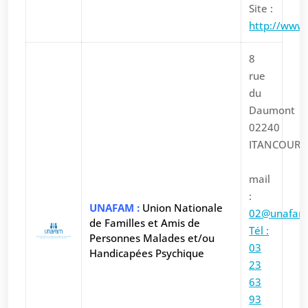
Site :
http://www.f
8
rue
du
Daumont
02240
ITANCOURT
mail
:
UNAFAM :
Union Nationale
02@unafam
de Familles et Amis de
Tél :
Personnes Malades et/ou
03
Handicapées Psychique
23
63
93