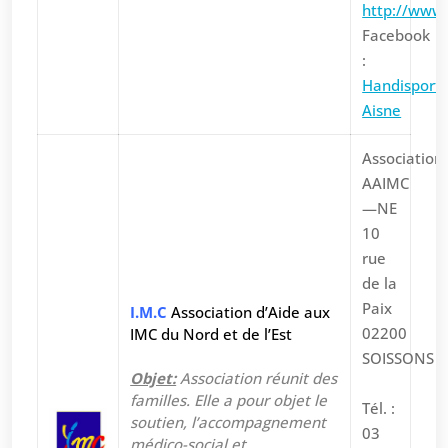
http://www.
Facebook
:
Handisport-
Aisne
Association
AAIMC
—NE
10
rue
de la
Paix
I.M.C
Association d’Aide aux
02200
IMC du Nord et de l’Est
SOISSONS
Objet:
Association réunit des
familles. Elle a pour objet le
Tél. :
soutien, l’accompagnement
03
médico-social et