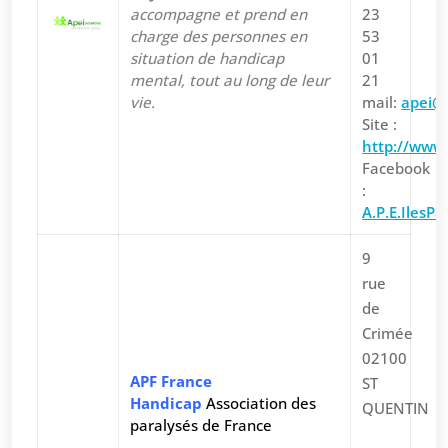
accompagne et prend en
23
charge des personnes en
53
situation de handicap
01
mental, tout au long de leur
21
vie.
mail:
apei@a
Site :
http://www.
Facebook
:
A.P.E.IlesPa
9
rue
de
Crimée
02100
APF France
ST
Handicap
Association des
QUENTIN
paralysés de France