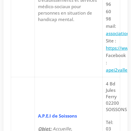
d’établissements et services
96
médico-sociaux pour
60
personnes en situation de
98
handicap mental.
mail:
association
Site :
https://www
Facebook
:
apei2vallee
4 Bd
Jules
Ferry
02200
SOISSONS
A.P.E.I de Soissons
Tél:
Objet:
Accueille,
03