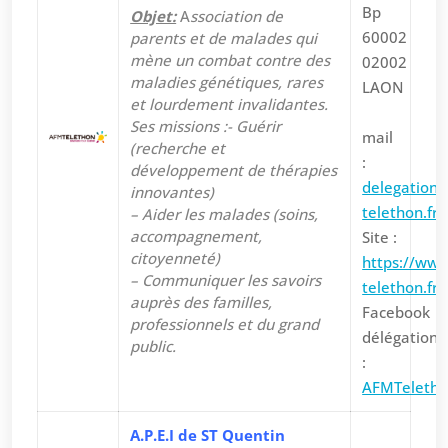
Bp
Objet:
A
ssociation de
60002
parents et de malades qui
mène un combat contre des
02002
maladies génétiques, rares
LAON
et lourdement invalidantes.
Ses missions :- Guérir
mail
(recherche et
:
développement de thérapies
delegation
innovantes)
telethon.fr
– Aider les malades (soins,
accompagnement,
Site :
citoyenneté)
https://ww
– Communiquer les savoirs
telethon.fr
auprès des familles,
Facebook
professionnels et du grand
délégation
public.
:
AFMTeleth
A.P.E.I de ST Quentin