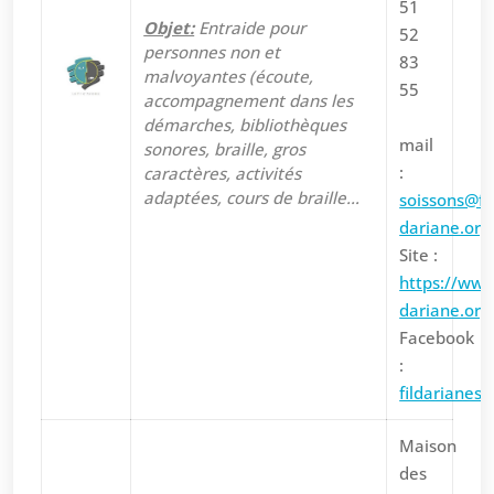
51
Objet:
Entraide pour
52
personnes non et
83
malvoyantes (écoute,
55
accompagnement dans les
démarches, bibliothèques
mail
sonores, braille, gros
:
caractères, activités
adaptées, cours de braille…
soissons@fil
dariane.org
Site :
https://www.
dariane.org
Facebook
:
fildarianeso
Maison
des