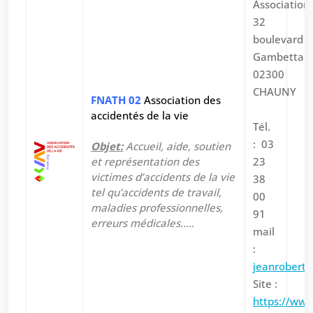
Association
32
boulevard
Gambetta
02300
CHAUNY
FNATH 02
Association des
accidentés de la vie
Tél.
: 03
Objet:
Accueil, aide, soutien
et représentation des
23
victimes d’accidents de la vie
38
tel qu’accidents de travail,
00
maladies professionnelles,
91
erreurs médicales…..
mail
:
jeanrobertp
Site :
https://www