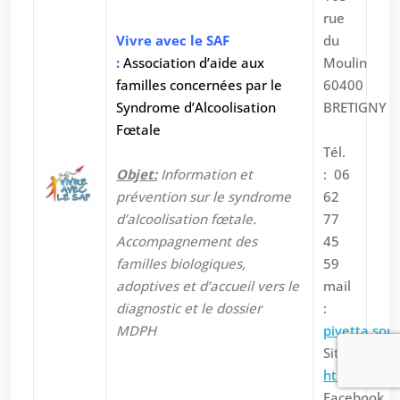
rue
Vivre avec le SAF
du
:
Association d’aide aux
Moulin
familles concernées par le
60400
Syndrome d’Alcoolisation
BRETIGNY
Fœtale
Tél.
Objet:
Information et
: 06
prévention sur le syndrome
62
d’alcoolisation fœtale.
77
Accompagnement des
45
familles biologiques,
59
adoptives et d’accueil vers le
mail
diagnostic et le dossier
:
MDPH
pivetta.sop
Site :
https://www
Facebook