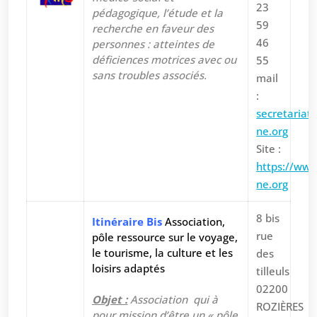
23
pédagogique, l’étude et la
59
recherche en faveur des
46
personnes : atteintes de
déficiences motrices avec ou
55
sans troubles associés.
mail
:
secretariat
ne.org
Site :
https://www
ne.org
8 bis
Itinéraire Bis
Association,
rue
pôle ressource sur le voyage,
le tourisme, la culture et les
des
loisirs adaptés
tilleuls
02200
Objet :
A
ssociation qui à
ROZIÈRES
pour mission d’être un « pôle