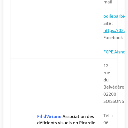
mail
:
odilebarbi
Site :
https://02.f
Facebook
:
FCPE.Aisne
12
rue
du
Belvédère
02200
SOISSONS
Tél. :
Fil d’Ariane
Association des
déficients visuels en Picardie
06