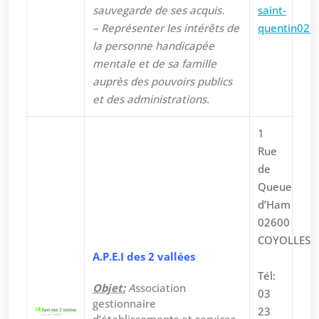
sauvegarde de ses acquis.
saint-
– Représenter les intérêts de
quentin02.f
la personne handicapée
mentale et de sa famille
auprès des pouvoirs publics
et des administrations.
1
Rue
de
Queue
d’Ham
02600
COYOLLES
A.P.E.I des 2 vallées
Tél:
Objet:
A
ssociation
03
gestionnaire
23