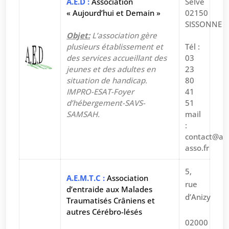
A.E.D :
Association
Selve
« Aujourd’hui et Demain »
02150
SISSONNE
Objet:
L’association gère
plusieurs établissement et
Tél :
des services accueillant des
03
jeunes et des adultes en
23
situation de handicap.
80
IMPRO-ESAT-Foyer
41
d’hébergement-SAVS-
51
SAMSAH.
mail
:
contact@ae
asso.fr
5,
A.E.M.T.C :
Association
rue
d’entraide aux Malades
d’Anizy
Traumatisés Crâniens et
autres Cérébro-lésés
02000