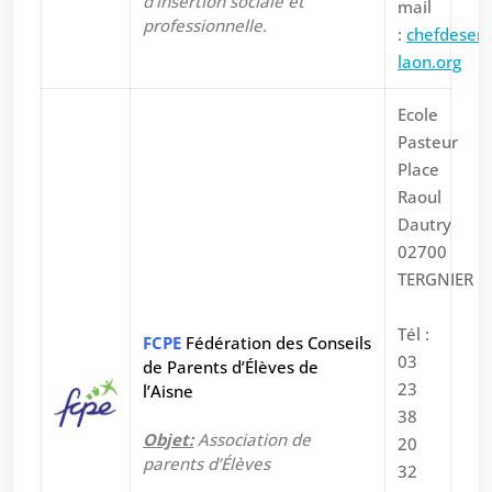
d’insertion sociale et
mail
professionnelle.
:
c
hefdeser
laon.org
Ecole
Pasteur
Place
Raoul
Dautry
02700
TERGNIER
Tél :
FCPE
Fédération des Conseils
03
de Parents d’Élèves de
23
l’Aisne
38
Objet:
Association de
20
parents d’Élèves
32