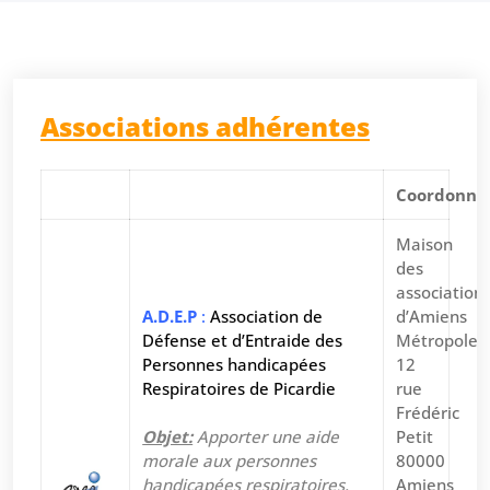
Associations adhérentes
Coordonné
Maison
des
association
A.D.E.P
:
Association de
d’Amiens
Défense et d’Entraide des
Métropole
Personnes handicapées
12
Respiratoires de Picardie
rue
Frédéric
Objet:
Apporter une aide
Petit
morale aux personnes
80000
handicapées respiratoires.
Amiens