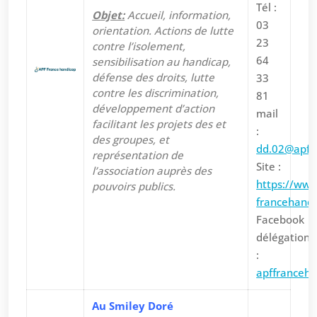
Tél :
Objet:
Accueil, information,
03
orientation. Actions de lutte
23
contre l’isolement,
64
sensibilisation au handicap,
défense des droits, lutte
33
contre les discrimination,
81
développement d’action
mail
facilitant les projets des et
:
des groupes, et
dd.02@apf.a
représentation de
Site :
l’association auprès des
https://www
pouvoirs publics.
francehandi
Facebook
délégation
:
apffranceha
Au Smiley Doré