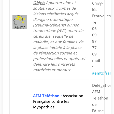
Objet:
Apporter aide et
Chivy-
soutien aux victimes de
lès-
lésions cérébrales acquis
Etouvelles
d’origine traumatique
Tél :
(trauma-crâniens) ou non
06
traumatique (AVC, anorexie
09
cérébrale, séquelle de
97
maladie) et aux familles, de
la phase initiale à la phase
77
de réinsertion sociale et
69
professionnelles et après…et
mail
défendre leurs intérêts
:
matériels et moraux.
aemtc.fran
Délégation
AFM-
AFM Téléthon :
Association
Téléthon
Française contre les
de
Myopathies
l’Aisne