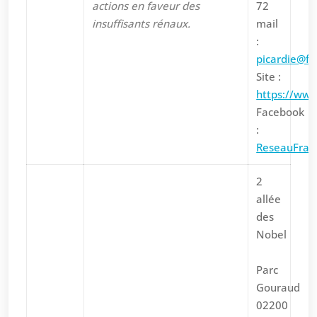
actions en faveur des
72
insuffisants rénaux.
mail
:
picardie@fr
Site :
https://www
Facebook
:
ReseauFran
2
allée
des
Nobel
Parc
Gouraud
02200