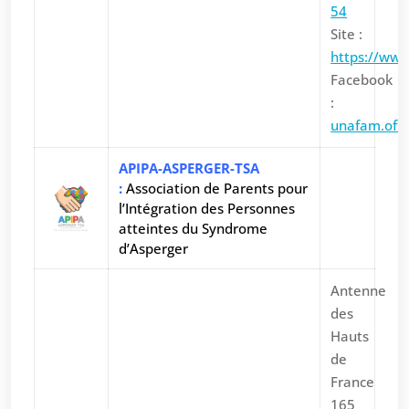
54
Site :
https://ww
Facebook
:
unafam.offic
APIPA-ASPERGER-TSA
:
Association de Parents pour
l’Intégration des Personnes
atteintes du Syndrome
d’Asperger
Antenne
des
Hauts
de
France
165